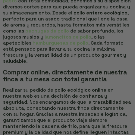
pasto
con total comodidad, ponemos a su disposición
diversos cortes para que pueda organizar su cocina y
su almacenamiento. Desde el
pollo entero ecológico
,
perfecto para un asado tradicional que llene la casa
de aroma y recuerdos, hasta formatos más versátiles
como las
pechugas de pollo
de sabor profundo, los
jugosos
muslos y
jamoncitos de pollo
, o las
apetecibles
hamburguesas de pollo
. Cada formato
está pensado para llevar a su cocina la máxima
frescura y la versatilidad de un producto
gourmet y
saludable
.
Comprar online, directamente de nuestra
finca a tu mesa con total garantía
Realizar su pedido de
pollo ecológico online
en
nuestra web es una decisión de
confianza y
seguridad
. Nos encargamos de que la
trazabilidad
sea
absoluta, conectando nuestra finca directamente
con su hogar. Gracias a nuestra
impecable logística
,
garantizamos que el producto viaje siempre
manteniendo la
cadena de frío
, para que la frescura
premium y la calidad que nos define lleguen intactas