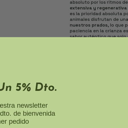
absoluto por los ritmos d
extensiva y regenerativa
es la prioridad absoluta p
animales disfrutan de un
nuestros prados
, lo que
paciencia en la crianza es
sabor auténtico que solo 
biológicos de cada especi
La alimentación en
nuest
sostenibilidad. Los anima
desarrollo óptimo, compl
ecológicos
que nosotros 
cosechamos en nuestras ti
antibióticos
y medicament
una pureza y una segurida
Un 5% Dto.
Cortes y formatos p
estra newsletter
En nuestra selección de
c
cortes seleccionados por
dto. de bienvenida
sabor profundo a tus rec
mer pedido
que incluyen piezas con el