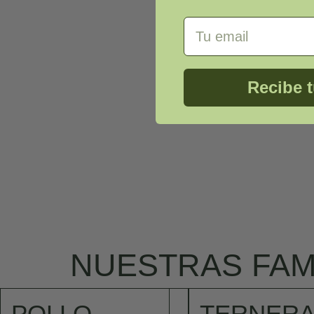
Email Address
Recibe 
NUESTRAS FAM
POLLO
TERNERA