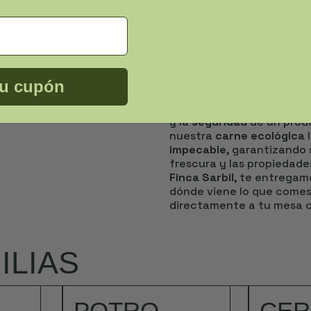
colágeno, ideales para co
marca la diferencia. Desd
que dan alma al caldo, c
ganadera
para que la exp
la degustación.
Del prado a tu mesa
tu cupón
Comprar en nuestra tienda
y la
seguridad
de un prod
nuestra
carne ecológica
l
impecable
, garantizando 
frescura y las propiedad
Finca Sarbil
, te entregam
dónde viene lo que comes,
directamente a tu mesa c
ILIAS
POTRO
CE