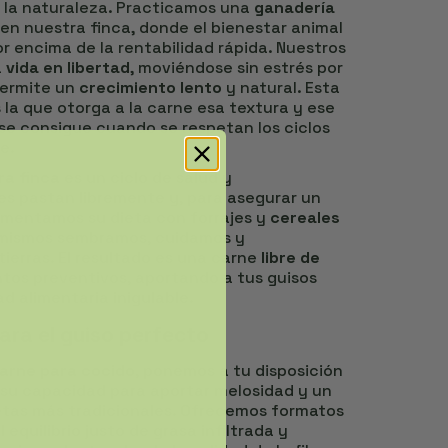
e la naturaleza. Practicamos una
ganadería
en nuestra finca, donde el bienestar animal
or encima de la rentabilidad rápida. Nuestros
a
vida en libertad
, moviéndose sin estrés por
 permite un
crecimiento lento
y natural. Esta
 la que otorga a la carne esa textura y ese
se consigue cuando se respetan los ciclos
e.
ra finca
es un ciclo de salud y
les pastan libremente y, para asegurar un
ementamos su dieta con forrajes y
cereales
mismos sembramos, cuidamos y
erras. El resultado es una carne
libre de
os preventivos, aportando a tus guisos
d alimentaria inigulable.
ara el guiso perfecto
arne para cocido
, ponemos a tu disposición
 su capacidad para aportar melosidad y un
etas más tradicionales. Ofrecemos formatos
 equilibrio justo de grasa infiltrada y