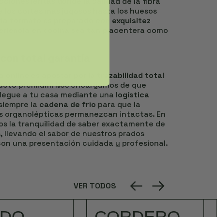
cciones lentas donde la calidad de la fibra
e los cortes más jugosos hasta los huesos
ada formato es preparado con
exquisitez
eriencia en cocina sea tan placentera como
 con total garantía
 online es apostar por la
trazabilidad total
ucto premium. Nos encargamos de que
legue a tu casa mediante una
logística
siempre la
cadena de frío
para que la
es organolépticas permanezcan intactas. En
os la tranquilidad de saber exactamente de
 llevando el sabor de nuestros prados
on una presentación cuidada y profesional.
VER TODOS
RDO
CORDERO