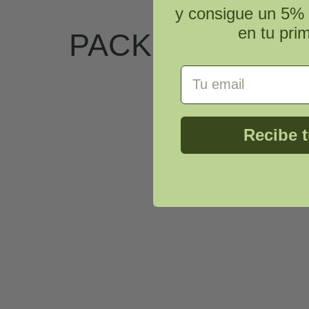
y consigue un 5% 
en tu pri
PACKS
Email Address
Recibe 