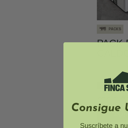
PACKS
PACK 
CALD
En Oferta
38,31 €
36
Consigue 
AÑADI
Suscríbete a nu