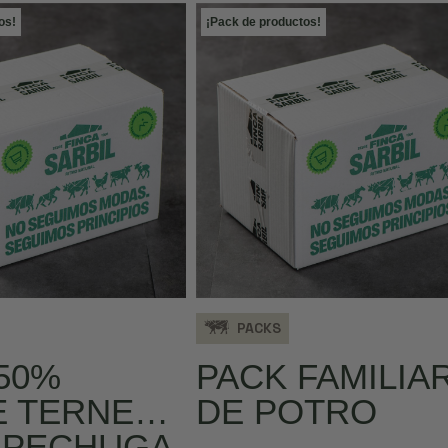
os!
¡Pack de productos!
PACKS
50%
PACK FAMILIA
E TERNERA
DE POTRO
 PECHUGA