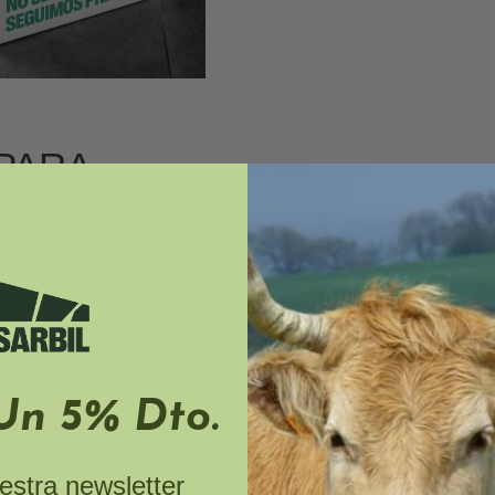
PARA
O
,39 €
Un 5% Dto.
R AL CARRITO
estra newsletter