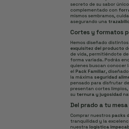
secreto de su sabor único
complementado con
forr
mismos sembramos, cuida
asegurando una
trazabili
Cortes y formatos 
Hemos diseñado distintos 
exquisitez del producto
de
de vida, permitiéndote d
forma variada. Podrás en
quienes buscan conocer l
el
Pack Familiar
, diseñad
la máxima
seguridad alim
pensado para disfrutar de
presentan cortes limpios
su
ternura y jugosidad
nat
Del prado a tu mesa
Comprar nuestros
packs d
tranquilidad y la excele
nuestra
logística impeca