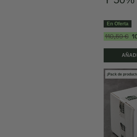
En Oferta
110,59 €
1
AÑADI
¡Pack de product