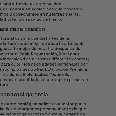
: pasto fresco de gran calidad
ajes y cereales ecológicos
que nosotros
mos y cosechamos en nuestras tierras,
dad total
y una salud de hierro.
para cada ocasión
formatos para que disfrutes de la
 la forma que mejor se adapte a tu estilo
egustar lo mejor de nuestra despensa de
contrar el
Pack Degustación
, ideal para
a intensidad de nuestros diferentes cortes;
o para cubrir las necesidades semanales con
entaria
; o nuestro
Pack Barbacoa Premium
,
 reuniones inolvidables. Todos ellos
, envasados cuidadosamente para preservar
ural.
 con total garantía
e carne ecológica online
es apostar por la
ncia. Nos encargamos personalmente de que
ble
mantenga estrictamente la
cadena de