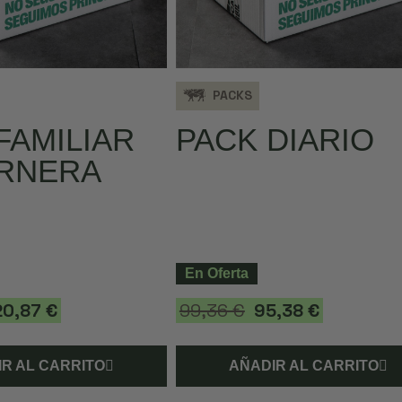
PACKS
FAMILIAR
PACK DIARIO
ERNERA
En Oferta
20,87 €
99,36 €
95,38 €
R AL CARRITO
AÑADIR AL CARRITO