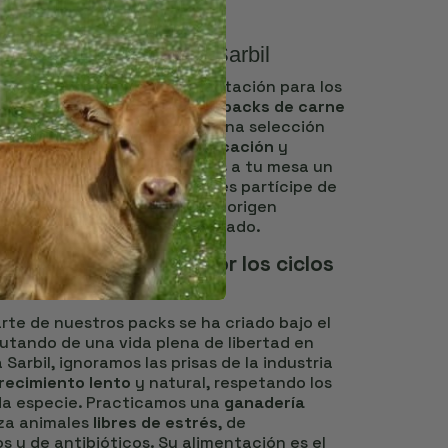
ógica Premium Finca Sarbil
s que elegir la mejor alimentación para los
 y responsabilidad. Nuestros
packs de carne
de nuestra vida en el campo; una selección
llo de ser
ganaderos por vocación
y
e nuestros lotes, no solo llevas a tu mesa un
xcepcional, sino que te haces partícipe de
 el respeto por la tierra y el origen
es fundamentales de cada bocado.
y respeto absoluto por los ciclos
te de nuestros packs se ha criado bajo el
frutando de una vida plena de libertad en
a Sarbil, ignoramos las prisas de la industria
recimiento lento
y natural, respetando los
da especie. Practicamos una
ganadería
za animales
libres de estrés
, de
y de antibióticos. Su alimentación es el