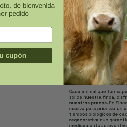
dto. de bienvenida
mer pedido
Packs De Carne Ecol
En
Finca Sarbil
, entendemo
tuyos es un acto de amor
ecológica
son el reflejo 
cuidada que nace del orgu
tradición. Al elegir uno d
producto de una calidad e
tu cupón
una
filosofía de vida
donde
controlado son los pilar
Ganadería extensiva 
naturales
Cada animal que forma par
sol de
nuestra finca
, dis
nuestros prados
. En Finc
masiva para priorizar un
c
tiempos biológicos de ca
regenerativa
que garanti
medicamentos preventivos 