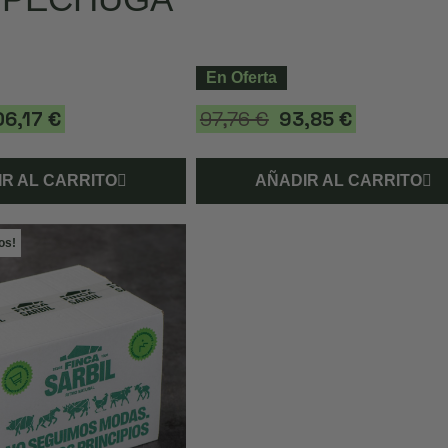
En Oferta
06,17 €
97,76 €
93,85 €
R AL CARRITO
AÑADIR AL CARRITO
os!