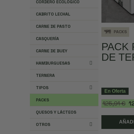
CORDERO ECOLÓGICO
CABRITO LECHAL
CARNE DE PASTO
PACKS
CASQUERÍA
PACK 
CARNE DE BUEY
DE T
HAMBURGUESAS
TERNERA
TIPOS
En Oferta
PACKS
125,91 €
1
QUESOS Y LÁCTEOS
AÑADI
OTROS