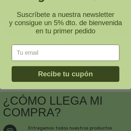
12,93 €
Suscríbete a nuestra newsletter
y consigue un 5% dto. de bienvenida
AÑADIR AL CARRITO
en tu primer pedido
SELLOS DE CALIDAD
Email Address
Recibe tu cupón
¿CÓMO LLEGA MI
COMPRA?
Entregamos todos nuestros productos