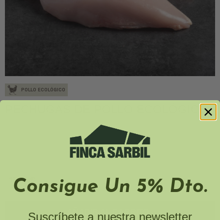
POLLO ECOLÓGICO
PECHUGAS DE POLLO ECOLÓGICO
13,15 €
Consigue Un 5% Dto.
AÑADIR AL CARRITO
Suscríbete a nuestra newsletter