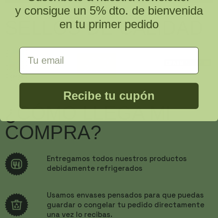
y consigue un 5% dto. de bienvenida
SELLOS DE CALIDAD
en tu primer pedido
Email Address
Recibe tu cupón
¿CÓMO LLEGA MI
COMPRA?
Entregamos todos nuestros productos
debidamente refrigerados
Usamos envases pensados para que puedas
guardar o congelar tu pedido directamente
una vez lo recibas.