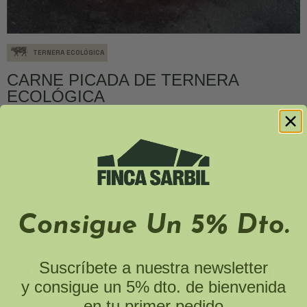
TERNERA ECOLÓGICA
CARNE PICADA DE TERNERA
ECOLÓGICA
11,34 €
Consigue Un 5% Dto.
AÑADIR AL CARRITO
Suscríbete a nuestra newsletter
SELLOS DE CALIDAD
y consigue un 5% dto. de bienvenida
en tu primer pedido