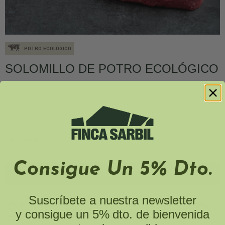
POTRO ECOLÓGICO
SOLOMILLO DE POTRO ECOLÓGICO
25,37 €
Consigue Un 5% Dto.
AÑADIR AL CARRITO
Suscríbete a nuestra newsletter
SELLOS DE CALIDAD
y consigue un 5% dto. de bienvenida